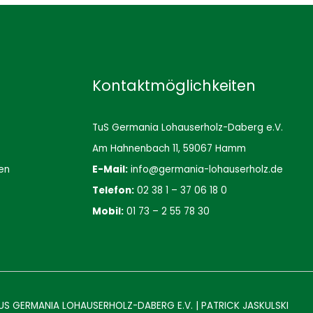
Kontaktmöglichkeiten
TuS Germania Lohauserholz-Daberg e.V.
Am Hahnenbach 11, 59067 Hamm
en
E-Mail:
info@germania-lohauserholz.de
Telefon:
02 38 1 – 37 06 18 0
Mobil:
01 73 – 2 55 78 30
US GERMANIA LOHAUSERHOLZ-DABERG E.V.
|
PATRICK JASKULSKI