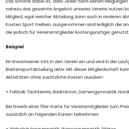
Das schöne dabei ist, dass Jeder nach seinen Neigungen 
nahezu das gesamte Angebot unseres Vereins nutzen k
Mitglied, egal welcher Abteilung, kann auch in anderen A
Kosten Sport treiben, ausgenommen sind lediglich die 
die jedoch für Vereinsmitglieder kostengünstiger genutz
Beispiel
:
Ein Erwachsener tritt in den Verein ein und wird in der Lau
Breitensportabteilung aktiv. Mit dieser Mitgliedschaft ka
Aktivitäten ohne zusätzliche Kosten ausüben:
+ Fußball, Tischtennis, Badminton, Damengymnastik, Nord
Bei Erwerb einer 10er-Karte für Vereinsmitglieder zum Prei
zusätzlich an folgenden Kursen teilnehmen:
+ Wirbelsäulengymnastik, Wassergymnastik, Pilates