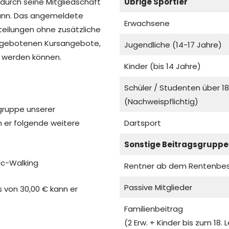
durch seine Mitgliedschaft
Übrige Sportler
ann. Das angemeldete
Erwachsene
bteilungen ohne zusätzliche
angebotenen Kursangebote,
Jugendliche (14-17 Jahre)
t werden können.
Kinder (bis 14 Jahre)
Schüler / Studenten über 18
(Nachweispflichtig)
fgruppe unserer
nn er folgende weitere
Dartsport
Sonstige Beitragsgruppe
ic-Walking
Rentner ab dem Rentenbe
Passive Mitglieder
s von 30,00 € kann er
Familienbeitrag
(2 Erw. + Kinder bis zum 18. 