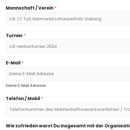
V
N
Mannschaft / Verein
*
o
a
r
c
n
h
a
n
m
a
Turnier
*
e
m
e
E-Mail
*
Deine E-Mail Adresse
Telefon / Mobil
*
Wie zufrieden warst Du insgesamt mit der Organisati