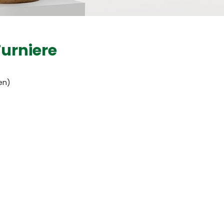
urniere
en)