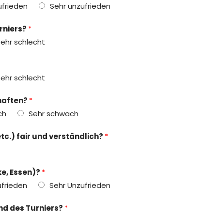
ufrieden
Sehr unzufrieden
rniers?
*
ehr schlecht
ehr schlecht
haften?
*
ch
Sehr schwach
c.) fair und verständlich?
*
ke, Essen)?
*
frieden
Sehr Unzufrieden
nd des Turniers?
*