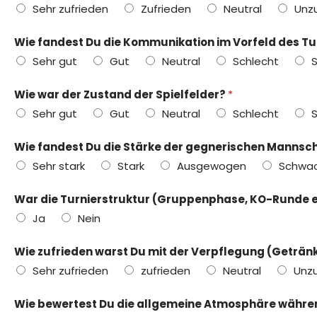
Sehr zufrieden
Zufrieden
Neutral
Unz
Wie fandest Du die Kommunikation im Vorfeld des Tu
Sehr gut
Gut
Neutral
Schlecht
S
Wie war der Zustand der Spielfelder?
*
Sehr gut
Gut
Neutral
Schlecht
S
Wie fandest Du die Stärke der gegnerischen Mannsc
Sehr stark
Stark
Ausgewogen
Schwa
War die Turnierstruktur (Gruppenphase, KO-Runde et
Ja
Nein
Wie zufrieden warst Du mit der Verpflegung (Geträn
Sehr zufrieden
zufrieden
Neutral
Unzu
Wie bewertest Du die allgemeine Atmosphäre währe