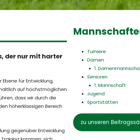
Mannschaften
Turniere
, der nur mit harter
Damen
1. Damenmannscha
Senioren
r Ebene für Entwicklung,
1. Mannschaft
nhaltlich auf höchstmöglichen
Jugend
ühren, dass wir durch die
Sportstätten
n den höherklassigen Bereich
zu unseren Beitragss
tellung gegenüber Entwicklung
 Training kommen, sich