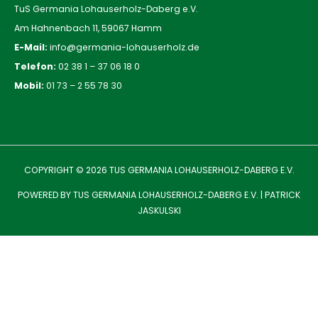
TuS Germania Lohauserholz-Daberg e.V.
Am Hahnenbach 11, 59067 Hamm
E-Mail:
info@germania-lohauserholz.de
Telefon:
02 38 1 – 37 06 18 0
Mobil:
01 73 – 2 55 78 30
COPYRIGHT © 2026
TUS GERMANIA LOHAUSERHOLZ-DABERG E.V.
POWERED BY
TUS GERMANIA LOHAUSERHOLZ-DABERG E.V.
|
PATRICK
JASKULSKI