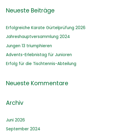
h
Neueste Beiträge
e
n
Erfolgreiche Karate Gürtelprüfung 2026
n
Jahreshauptversammlung 2024
a
Jungen 13 triumphieren
c
Advents-Erlebnistag für Junioren
h
:
Erfolg für die Tischtennis-Abteilung
Neueste Kommentare
Archiv
Juni 2026
September 2024