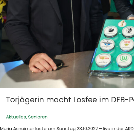
Torjägerin macht Losfee im DFB-P
Aktuelles
,
Senioren
Maria Asnaimer loste am Sonntag 23.10.2022 – live in der A