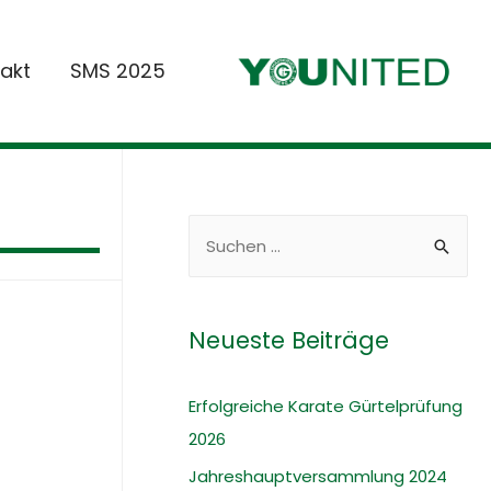
akt
SMS 2025
S
u
c
h
Neueste Beiträge
e
n
Erfolgreiche Karate Gürtelprüfung
n
2026
a
Jahreshauptversammlung 2024